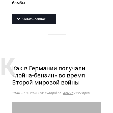
бомбы....
Читать сейчас
Как в Германии получали
«лойна-бензин» во время
Второй мировой войны
10:46, 07.08.2026 / от: ewtopol / в:
Армия
/ 227 прсм.