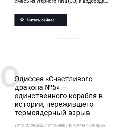
смесь из угарного газа (CO) и водорода....
Читать сейчас
Одиссея «Счастливого
дракона №5» —
единственного корабля в
истории, пережившего
термоядерный взрыв
10:46, 07.08.2026 / от: DivinitI / в:
Армия
/ 130 прсм.