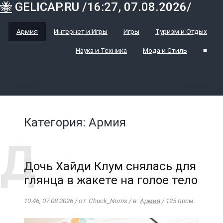
🐝
GELICAP.RU /16:27, 07.08.2026/
Армия
Интернет и Игры
Игры
Туризм и Отдых
Наука и Техника
Мода и Стиль
≡
Категория: Армия
Дочь Хайди Клум снялась для
глянца в жакете на голое тело
10:46, 07.08.2026 / от: Chuck_Norris / в:
Армия
/ 125 прсм.