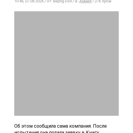
10:46, 07.08.2026 / от: leepng Doll / в:
Армия
/ 276 прсм.
Об этом сообщила сама компания. После
испытания она подала заявку в Книгу