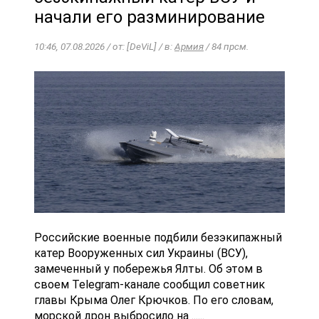
начали его разминирование
10:46, 07.08.2026 / от: [DeViL] / в:
Армия
/ 84 прсм.
Российские военные подбили безэкипажный
катер Вооруженных сил Украины (ВСУ),
замеченный у побережья Ялты. Об этом в
своем Telegram-канале сообщил советник
главы Крыма Олег Крючков. По его словам,
морской дрон выбросило на ......