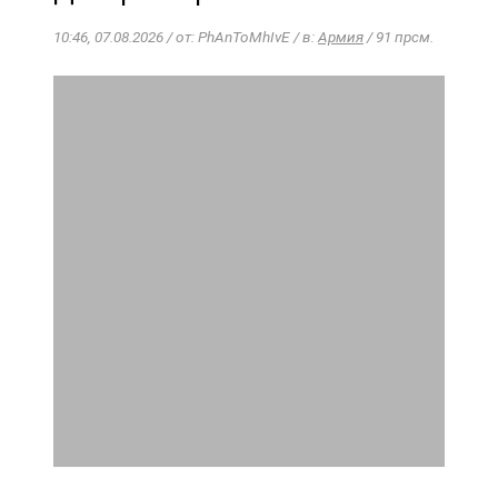
10:46, 07.08.2026 / от: PhAnToMhIvE / в:
Армия
/ 91 прсм.