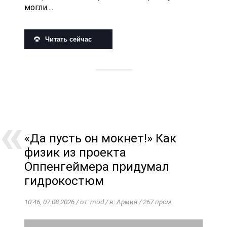
могли....
Читать сейчас
«Да пусть он мокнет!» Как
физик из проекта
Оппенгеймера придумал
гидрокостюм
10:46, 07.08.2026 / от: mod / в:
Армия
/ 267 прсм.