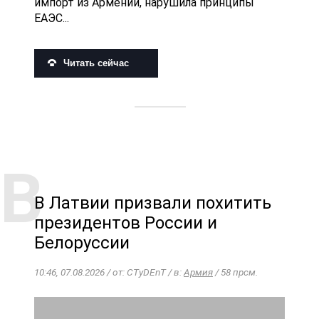
импорт из Армении, нарушила принципы
ЕАЭС...
Читать сейчас
В Латвии призвали похитить
президентов России и
Белоруссии
10:46, 07.08.2026 / от: CTyDEnT / в:
Армия
/ 58 прсм.